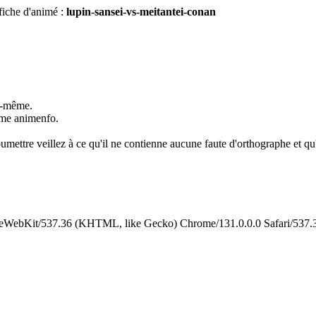
fiche d'animé :
lupin-sansei-vs-meitantei-conan
us-même.
omme animenfo.
umettre veillez à ce qu'il ne contienne aucune faute d'orthographe et qu'i
leWebKit/537.36 (KHTML, like Gecko) Chrome/131.0.0.0 Safari/537.