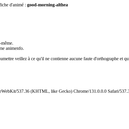
fiche d'animé :
good-morning-althea
us-même.
omme animenfo.
umettre veillez à ce qu'il ne contienne aucune faute d'orthographe et qu'i
leWebKit/537.36 (KHTML, like Gecko) Chrome/131.0.0.0 Safari/537.