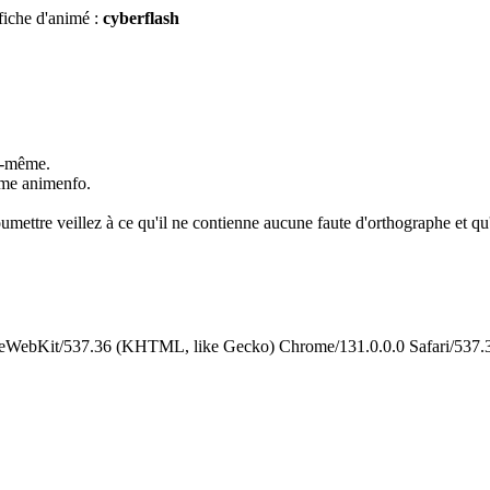
fiche d'animé :
cyberflash
us-même.
omme animenfo.
umettre veillez à ce qu'il ne contienne aucune faute d'orthographe et qu'i
leWebKit/537.36 (KHTML, like Gecko) Chrome/131.0.0.0 Safari/537.