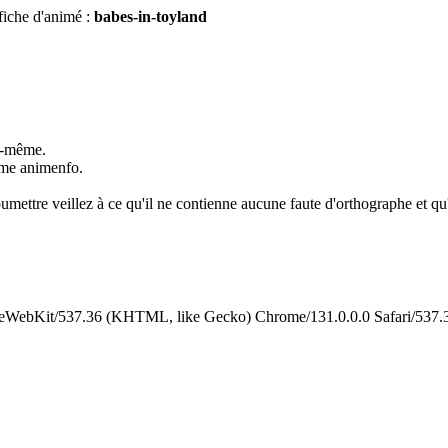
fiche d'animé :
babes-in-toyland
us-même.
omme animenfo.
umettre veillez à ce qu'il ne contienne aucune faute d'orthographe et qu'i
leWebKit/537.36 (KHTML, like Gecko) Chrome/131.0.0.0 Safari/537.